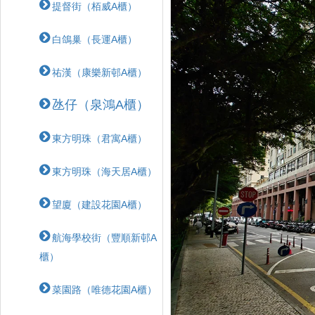
提督街（栢威A櫃）
白鴿巢（長運A櫃）
祐漢（康樂新邨A櫃）
氹仔（泉鴻A櫃）
東方明珠（君寓A櫃）
東方明珠（海天居A櫃）
望廈（建設花園A櫃）
航海學校街（豐順新邨A
櫃）
菜園路（唯德花園A櫃）