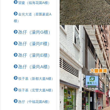
望廈（福海花園A櫃）
金光大道（星匯豪庭A
櫃）
氹仔（濠尚G櫃）
氹仔（濠尚F櫃）
氹仔（濠尚E櫃）
氹仔（濠尚A櫃）
筷子基（新都大廈A櫃）
筷子基（宏豐大廈A櫃）
氹仔（中福花園A櫃）