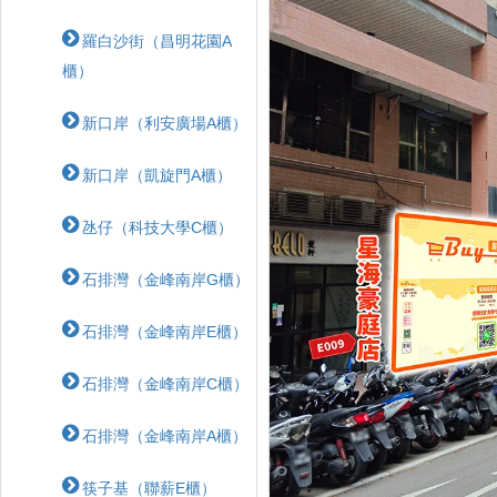
羅白沙街（昌明花園A
櫃）
新口岸（利安廣場A櫃）
新口岸（凱旋門A櫃）
氹仔（科技大學C櫃）
石排灣（金峰南岸G櫃）
石排灣（金峰南岸E櫃）
石排灣（金峰南岸C櫃）
石排灣（金峰南岸A櫃）
筷子基（聯薪E櫃）