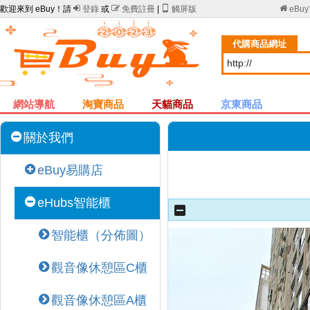
歡迎來到 eBuy！請

登錄
或

免費註冊
|

觸屏版

eBu
代購商品網址
網站導航
淘寶商品
天貓商品
京東商品
關於我們
eBuy易購店
eHubs智能櫃
智能櫃（分佈圖）
觀音像休憩區C櫃
觀音像休憩區A櫃