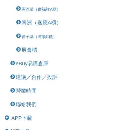
黑沙環（廣福祥A櫃）
青洲（嘉應A櫃）
筷子基（運順C櫃）
展會櫃
eBuy易購倉庫
建議／合作／投訴
營業時間
聯絡我們
APP下載