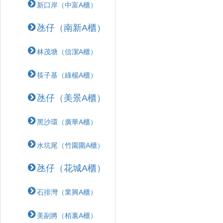
新口岸（中富A櫃）
氹仔（南新A櫃）
林茂塘（信潔A櫃）
筷子基（綠楊A櫃）
氹仔（美景A櫃）
黑沙環（廣華A櫃）
水坑尾（竹園圍A櫃）
氹仔（花城A櫃）
石排灣（業興A櫃）
美副將（栢蕙A櫃）