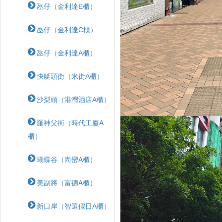
氹仔（金利達E櫃）
氹仔（金利達C櫃）
氹仔（金利達A櫃）
快艇頭街（米街A櫃）
沙梨頭（港灣酒店A櫃）
羅神父街（時代工廈A
櫃）
蝴蝶⾕（尚巒A櫃）
美副將（富德A櫃）
新口岸（智選假日A櫃）