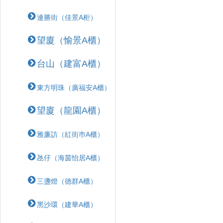
連勝街（佳景A柜）
望廈（愉景A櫃）
台山（建富A櫃）
東方明珠（廣福安A櫃）
望廈（龍園A櫃）
雅廉訪（紅街巿A櫃）
氹仔（海茵怡居A櫃）
三盞燈（德群A櫃）
黑沙環（建華A櫃）