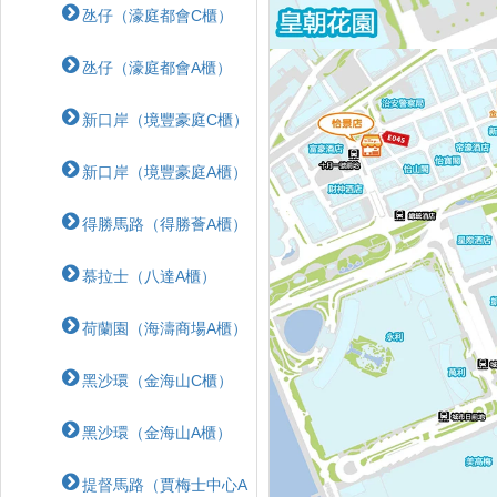
氹仔（濠庭都會C櫃）
氹仔（濠庭都會A櫃）
新口岸（境豐豪庭C櫃）
新口岸（境豐豪庭A櫃）
得勝馬路（得勝薈A櫃）
慕拉士（八達A櫃）
荷蘭園（海濤商場A櫃）
黑沙環（金海山C櫃）
黑沙環（金海山A櫃）
提督馬路（賈梅士中心A