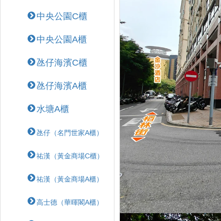
中央公園C櫃
中央公園A櫃
氹仔海濱C櫃
氹仔海濱A櫃
水塘A櫃
氹仔（名門世家A櫃）
祐漢（黃金商場C櫃）
祐漢（黃金商場A櫃）
高士德（華暉閣A櫃）