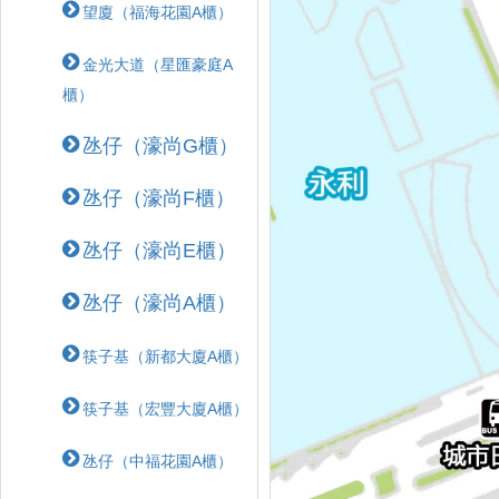
望廈（福海花園A櫃）
金光大道（星匯豪庭A
櫃）
氹仔（濠尚G櫃）
氹仔（濠尚F櫃）
氹仔（濠尚E櫃）
氹仔（濠尚A櫃）
筷子基（新都大廈A櫃）
筷子基（宏豐大廈A櫃）
氹仔（中福花園A櫃）