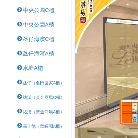
中央公園C櫃
中央公園A櫃
氹仔海濱C櫃
氹仔海濱A櫃
水塘A櫃
氹仔（名門世家A櫃）
祐漢（黃金商場C櫃）
祐漢（黃金商場A櫃）
高士德（華暉閣A櫃）