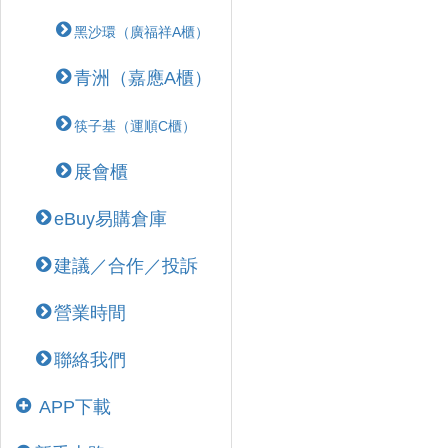
黑沙環（廣福祥A櫃）
青洲（嘉應A櫃）
筷子基（運順C櫃）
展會櫃
eBuy易購倉庫
建議／合作／投訴
營業時間
聯絡我們
APP下載