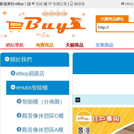
歡迎來到 eBuy！請

登錄
或

免費註冊
|

觸屏版

eBu
代購商品網址
網站導航
淘寶商品
天貓商品
京東商品
關於我們
eBuy易購店
eHubs智能櫃
智能櫃（分佈圖）
觀音像休憩區C櫃
觀音像休憩區A櫃