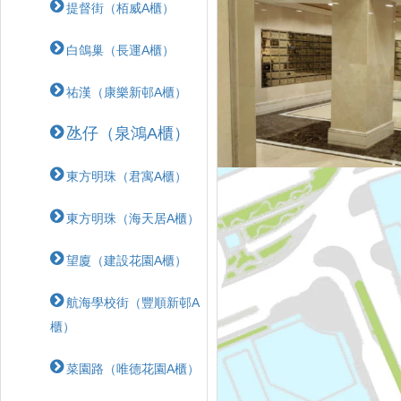
提督街（栢威A櫃）
白鴿巢（長運A櫃）
祐漢（康樂新邨A櫃）
氹仔（泉鴻A櫃）
東方明珠（君寓A櫃）
東方明珠（海天居A櫃）
望廈（建設花園A櫃）
航海學校街（豐順新邨A
櫃）
菜園路（唯德花園A櫃）