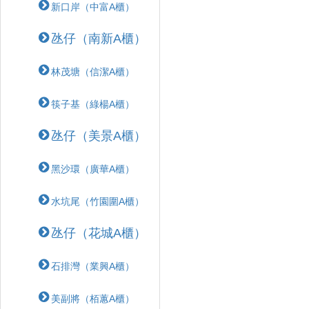
新口岸（中富A櫃）
氹仔（南新A櫃）
林茂塘（信潔A櫃）
筷子基（綠楊A櫃）
氹仔（美景A櫃）
黑沙環（廣華A櫃）
水坑尾（竹園圍A櫃）
氹仔（花城A櫃）
石排灣（業興A櫃）
美副將（栢蕙A櫃）