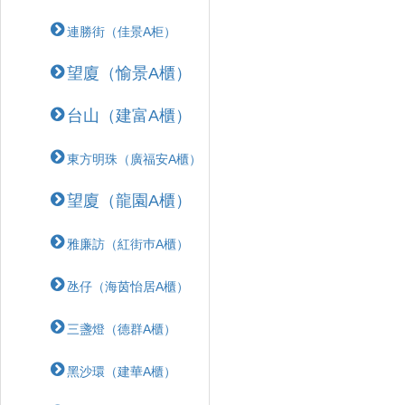
連勝街（佳景A柜）
望廈（愉景A櫃）
台山（建富A櫃）
東方明珠（廣福安A櫃）
望廈（龍園A櫃）
雅廉訪（紅街巿A櫃）
氹仔（海茵怡居A櫃）
三盞燈（德群A櫃）
黑沙環（建華A櫃）