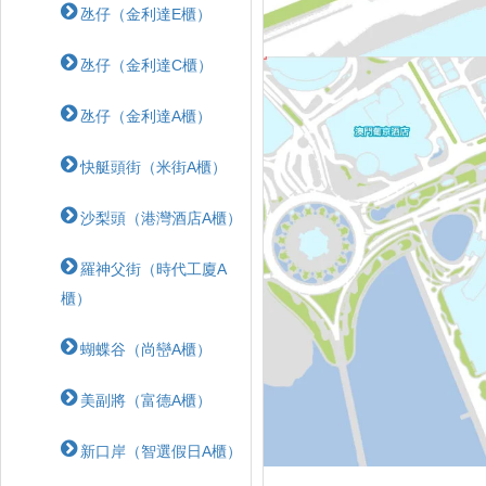
氹仔（金利達E櫃）
氹仔（金利達C櫃）
氹仔（金利達A櫃）
快艇頭街（米街A櫃）
沙梨頭（港灣酒店A櫃）
羅神父街（時代工廈A
櫃）
蝴蝶⾕（尚巒A櫃）
美副將（富德A櫃）
新口岸（智選假日A櫃）