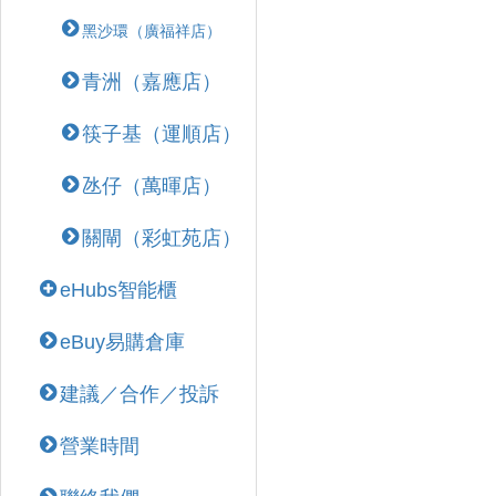
黑沙環（廣福祥店）
青洲（嘉應店）
筷子基（運順店）
氹仔（萬暉店）
關閘（彩虹苑店）
eHubs智能櫃
eBuy易購倉庫
建議／合作／投訴
營業時間