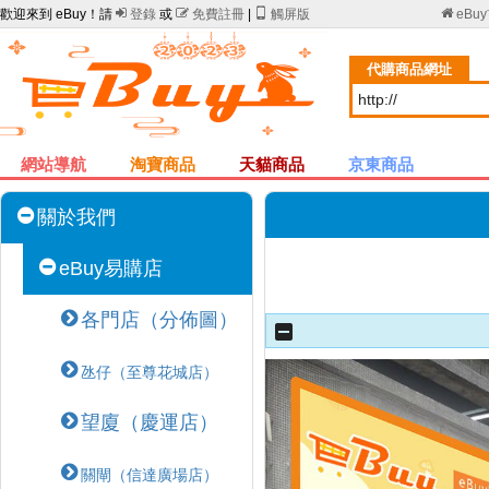
歡迎來到 eBuy！請

登錄
或

免費註冊
|

觸屏版

eBu
代購商品網址
網站導航
淘寶商品
天貓商品
京東商品
關於我們
eBuy易購店
各門店（分佈圖）
氹仔（至尊花城店）
望廈（慶運店）
關閘（信達廣場店）