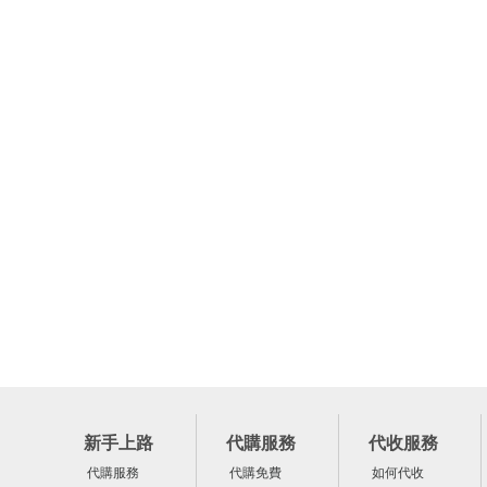
新手上路
代購服務
代收服務
代購服務
代購免費
如何代收