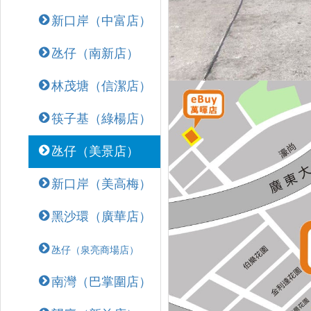
新口岸（中富店）
氹仔（南新店）
林茂塘（信潔店）
筷子基（綠楊店）
氹仔（美景店）
新口岸（美高梅）
黑沙環（廣華店）
氹仔（泉亮商場店）
南灣（巴掌圍店）