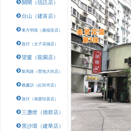
關閘（信託店）
台山（建富店）
東方明珠（廣福安店）
氹仔（太子花城店）
望廈（龍園店）
新馬路（營地大街店）
雅廉訪（紅街巿店）
氹仔（海茵怡居店）
三盞燈（德群店）
黑沙環（建華店）