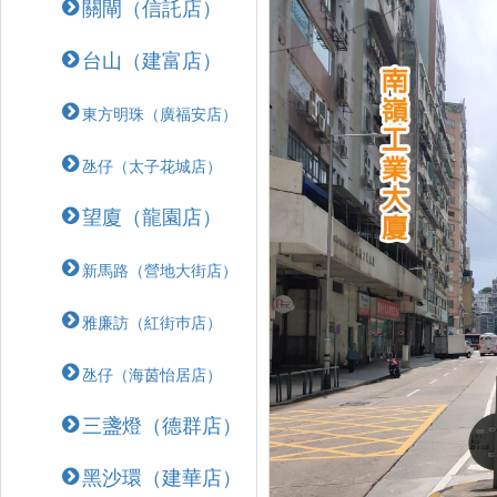
關閘（信託店）
台山（建富店）
東方明珠（廣福安店）
氹仔（太子花城店）
望廈（龍園店）
新馬路（營地大街店）
雅廉訪（紅街巿店）
氹仔（海茵怡居店）
三盞燈（德群店）
黑沙環（建華店）