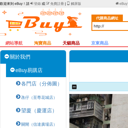
歡迎來到 eBuy！請

登錄
或

免費註冊
|

觸屏版

eBu
代購商品網址
網站導航
淘寶商品
天貓商品
京東商品
關於我們
eBuy易購店
各門店（分佈圖）
氹仔（至尊花城店）
望廈（慶運店）
關閘（信達廣場店）