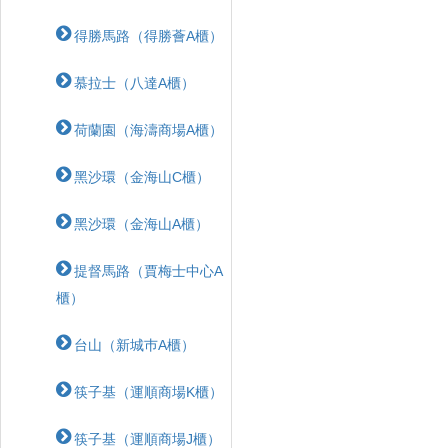
得勝馬路（得勝薈A櫃）
慕拉士（八達A櫃）
荷蘭園（海濤商場A櫃）
黑沙環（金海山C櫃）
黑沙環（金海山A櫃）
提督馬路（賈梅士中心A
櫃）
台山（新城巿A櫃）
筷子基（運順商場K櫃）
筷子基（運順商場J櫃）