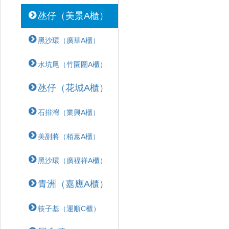
氹仔（美景A櫃）
黑沙環（廣華A櫃）
水坑尾（竹園圍A櫃）
氹仔（花城A櫃）
石排灣（業興A櫃）
美副將（栢蕙A櫃）
黑沙環（廣福祥A櫃）
青洲（嘉應A櫃）
筷子基（運順C櫃）