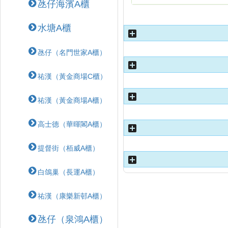
氹仔海濱A櫃
水塘A櫃
氹仔（名門世家A櫃）
祐漢（黃金商場C櫃）
祐漢（黃金商場A櫃）
高士德（華暉閣A櫃）
提督街（栢威A櫃）
白鴿巢（長運A櫃）
祐漢（康樂新邨A櫃）
氹仔（泉鴻A櫃）