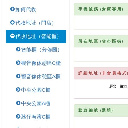
如何代收
手 機 號 碼（倉 庫 專 用）
代收地址（門店）
代收地址（智能櫃）
所 在 地 區（省 巿 區 街）
智能櫃（分佈圖）
觀音像休憩區C櫃
詳 細 地 址（非 會 員 格 式
觀音像休憩區A櫃
中央公園C櫃
中央公園A櫃
郵 政 編 號（選 填）
氹仔海濱C櫃