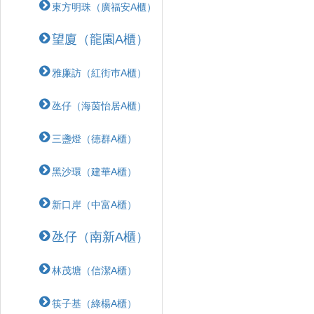
東方明珠（廣福安A櫃）
望廈（龍園A櫃）
雅廉訪（紅街巿A櫃）
氹仔（海茵怡居A櫃）
三盞燈（德群A櫃）
黑沙環（建華A櫃）
新口岸（中富A櫃）
氹仔（南新A櫃）
林茂塘（信潔A櫃）
筷子基（綠楊A櫃）