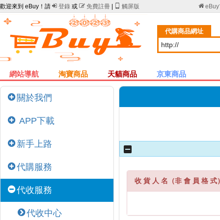
歡迎來到 eBuy！請

登錄
或

免費註冊
|

觸屏版

eBu
代購商品網址
網站導航
淘寶商品
天貓商品
京東商品
關於我們
APP下載
新手上路
代購服務
收 貨 人 名（非 會 員 格 式
代收服務
代收中心