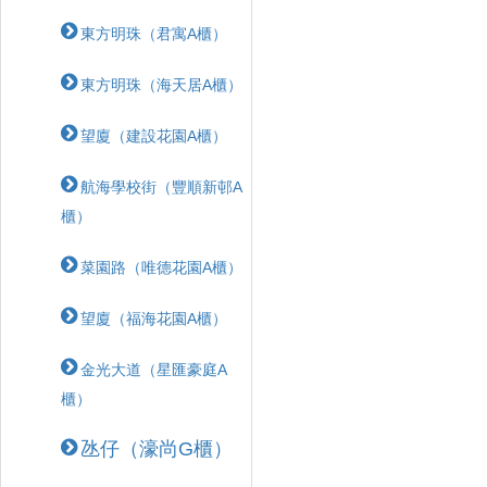
東方明珠（君寓A櫃）
東方明珠（海天居A櫃）
望廈（建設花園A櫃）
航海學校街（豐順新邨A
櫃）
菜園路（唯德花園A櫃）
望廈（福海花園A櫃）
金光大道（星匯豪庭A
櫃）
氹仔（濠尚G櫃）