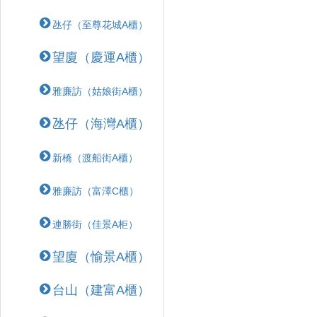
氹仔（至尊花城A櫃）
望廈（慶運A櫃）
雅廉訪（姑娘街A櫃）
氹仔（海灣A櫃）
新橋（渡船街A櫃）
雅廉訪（富澤C櫃）
連勝街（佳景A柜）
望廈（愉景A櫃）
台山（建富A櫃）