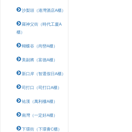
沙梨頭（港灣酒店A櫃）
羅神父街（時代工廈A
櫃）
蝴蝶⾕（尚巒A櫃）
美副將（富德A櫃）
新口岸（智選假日A櫃）
司打口（司打口A櫃）
祐漢（萬利樓A櫃）
南灣（一定好A櫃）
下環街（下環薈C櫃）