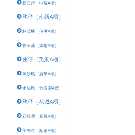
新口岸（中富A櫃）
氹仔（南新A櫃）
林茂塘（信潔A櫃）
筷子基（綠楊A櫃）
氹仔（美景A櫃）
黑沙環（廣華A櫃）
水坑尾（竹園圍A櫃）
氹仔（花城A櫃）
石排灣（業興A櫃）
美副將（栢蕙A櫃）