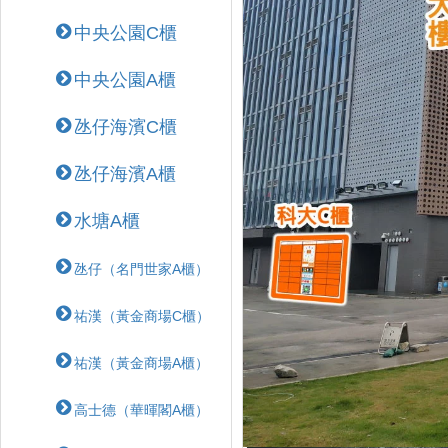
中央公園C櫃
中央公園A櫃
氹仔海濱C櫃
氹仔海濱A櫃
水塘A櫃
氹仔（名門世家A櫃）
祐漢（黃金商場C櫃）
祐漢（黃金商場A櫃）
高士德（華暉閣A櫃）