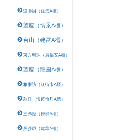
連勝街（佳景A柜）
望廈（愉景A櫃）
台山（建富A櫃）
東方明珠（廣福安A櫃）
望廈（龍園A櫃）
雅廉訪（紅街巿A櫃）
氹仔（海茵怡居A櫃）
三盞燈（德群A櫃）
黑沙環（建華A櫃）