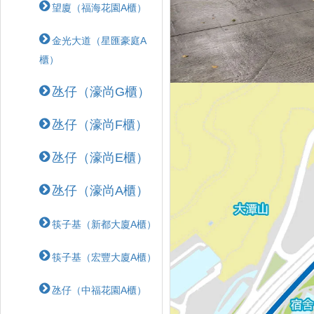
望廈（福海花園A櫃）
金光大道（星匯豪庭A
櫃）
氹仔（濠尚G櫃）
氹仔（濠尚F櫃）
氹仔（濠尚E櫃）
氹仔（濠尚A櫃）
筷子基（新都大廈A櫃）
筷子基（宏豐大廈A櫃）
氹仔（中福花園A櫃）