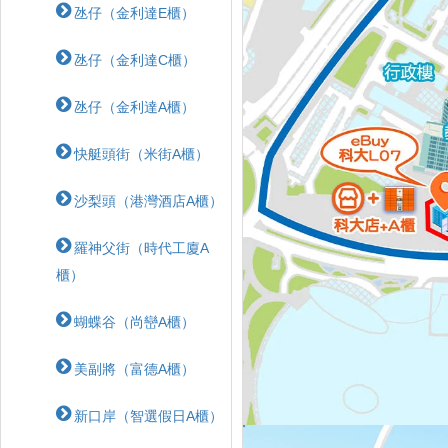
氹仔（金利達E櫃）
氹仔（金利達C櫃）
氹仔（金利達A櫃）
快艇頭街（米街A櫃）
沙梨頭（港灣酒店A櫃）
羅神父街（時代工廈A
櫃）
蝴蝶⾕（尚巒A櫃）
美副將（富德A櫃）
新口岸（智選假日A櫃）