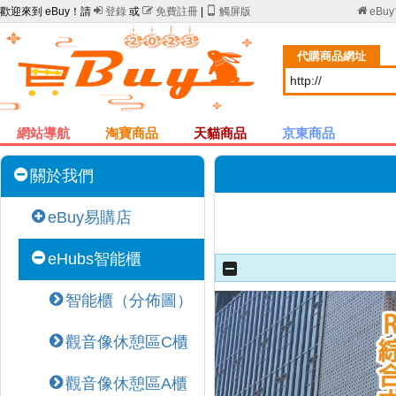
歡迎來到 eBuy！請

登錄
或

免費註冊
|

觸屏版

eBu
代購商品網址
網站導航
淘寶商品
天貓商品
京東商品
關於我們
eBuy易購店
eHubs智能櫃
智能櫃（分佈圖）
觀音像休憩區C櫃
觀音像休憩區A櫃