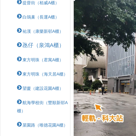
提督街（栢威A櫃）
白鴿巢（長運A櫃）
祐漢（康樂新邨A櫃）
氹仔（泉鴻A櫃）
東方明珠（君寓A櫃）
東方明珠（海天居A櫃）
望廈（建設花園A櫃）
航海學校街（豐順新邨A
櫃）
菜園路（唯德花園A櫃）