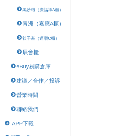
黑沙環（廣福祥A櫃）
青洲（嘉應A櫃）
筷子基（運順C櫃）
展會櫃
eBuy易購倉庫
建議／合作／投訴
營業時間
聯絡我們
APP下載