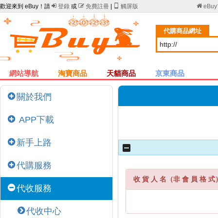
歡迎來到 eBuy！請

登錄
或

免費註冊
|

觸屏版

eBu
代購商品網址
網站導航
淘寶商品
天貓商品
京東商品
關於我們
APP下載
新手上路
代購服務
收 貨 人 名（非 會 員 格 式
代收服務
代收中心