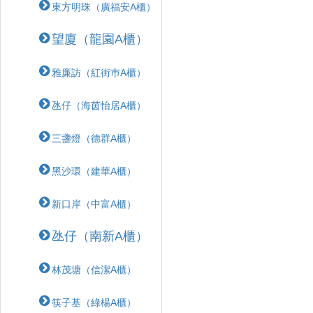
東方明珠（廣福安A櫃）
望廈（龍園A櫃）
雅廉訪（紅街巿A櫃）
氹仔（海茵怡居A櫃）
三盞燈（德群A櫃）
黑沙環（建華A櫃）
新口岸（中富A櫃）
氹仔（南新A櫃）
林茂塘（信潔A櫃）
筷子基（綠楊A櫃）