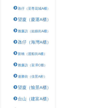
氹仔（至尊花城A櫃）
望廈（慶運A櫃）
雅廉訪（姑娘街A櫃）
氹仔（海灣A櫃）
新橋（渡船街A櫃）
雅廉訪（富澤C櫃）
連勝街（佳景A柜）
望廈（愉景A櫃）
台山（建富A櫃）