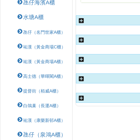
氹仔海濱A櫃
水塘A櫃
氹仔（名門世家A櫃）
祐漢（黃金商場C櫃）
祐漢（黃金商場A櫃）
高士德（華暉閣A櫃）
提督街（栢威A櫃）
白鴿巢（長運A櫃）
祐漢（康樂新邨A櫃）
氹仔（泉鴻A櫃）