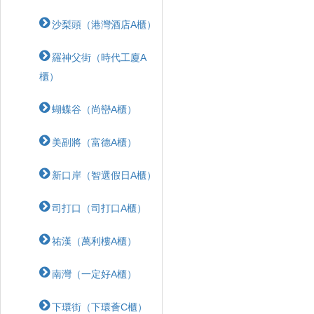
沙梨頭（港灣酒店A櫃）
羅神父街（時代工廈A
櫃）
蝴蝶⾕（尚巒A櫃）
美副將（富德A櫃）
新口岸（智選假日A櫃）
司打口（司打口A櫃）
祐漢（萬利樓A櫃）
南灣（一定好A櫃）
下環街（下環薈C櫃）