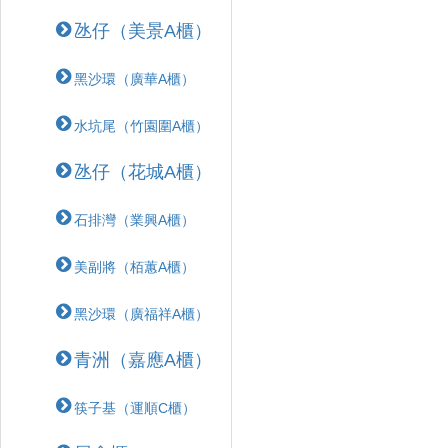
氹仔（美景A櫃）
黑沙環（廣華A櫃）
水坑尾（竹園圍A櫃）
氹仔（花城A櫃）
石排灣（業興A櫃）
美副將（栢蕙A櫃）
黑沙環（廣福祥A櫃）
青洲（嘉應A櫃）
筷子基（運順C櫃）