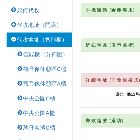
如何代收
手 機 號 碼（倉 庫 專 用）
代收地址（門店）
代收地址（智能櫃）
所 在 地 區（省 巿 區 街）
智能櫃（分佈圖）
觀音像休憩區C櫃
詳 細 地 址（非 會 員 格 式
觀音像休憩區A櫃
中央公園C櫃
中央公園A櫃
郵 政 編 號（選 填）
氹仔海濱C櫃