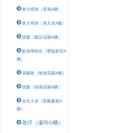
東方明珠（君寓A櫃）
東方明珠（海天居A櫃）
望廈（建設花園A櫃）
航海學校街（豐順新邨A
櫃）
菜園路（唯德花園A櫃）
望廈（福海花園A櫃）
金光大道（星匯豪庭A
櫃）
氹仔（濠尚G櫃）