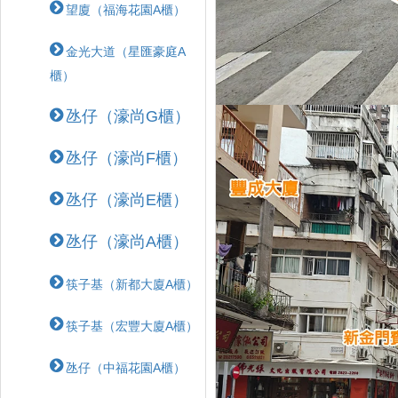
望廈（福海花園A櫃）
金光大道（星匯豪庭A
櫃）
氹仔（濠尚G櫃）
氹仔（濠尚F櫃）
氹仔（濠尚E櫃）
氹仔（濠尚A櫃）
筷子基（新都大廈A櫃）
筷子基（宏豐大廈A櫃）
氹仔（中福花園A櫃）