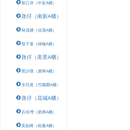
新口岸（中富A櫃）
氹仔（南新A櫃）
林茂塘（信潔A櫃）
筷子基（綠楊A櫃）
氹仔（美景A櫃）
黑沙環（廣華A櫃）
水坑尾（竹園圍A櫃）
氹仔（花城A櫃）
石排灣（業興A櫃）
美副將（栢蕙A櫃）