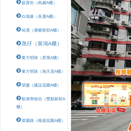
提督街（栢威A櫃）
白鴿巢（長運A櫃）
祐漢（康樂新邨A櫃）
氹仔（泉鴻A櫃）
東方明珠（君寓A櫃）
東方明珠（海天居A櫃）
望廈（建設花園A櫃）
航海學校街（豐順新邨A
櫃）
菜園路（唯德花園A櫃）