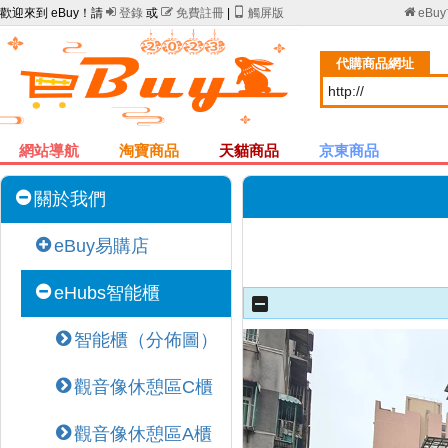
歡迎來到 eBuy！請

登錄
或

免費註冊
|

觸屏版

eBu
代購商品網址
網站導航
淘寶商品
天貓商品
京東商品
關於我們
eBuy易購店
eHubs智能櫃
智能櫃（分佈圖）
觀音像休憩區C櫃
觀音像休憩區A櫃