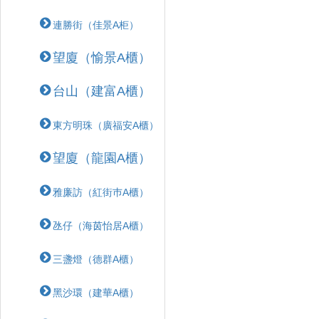
連勝街（佳景A柜）
望廈（愉景A櫃）
台山（建富A櫃）
東方明珠（廣福安A櫃）
望廈（龍園A櫃）
雅廉訪（紅街巿A櫃）
氹仔（海茵怡居A櫃）
三盞燈（德群A櫃）
黑沙環（建華A櫃）