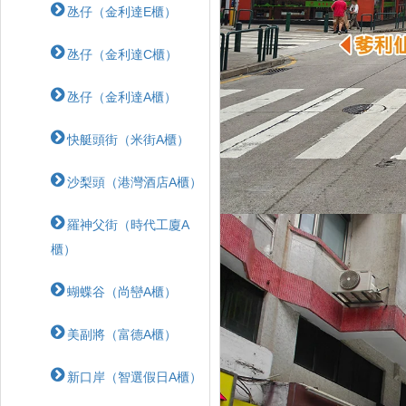
氹仔（金利達E櫃）
氹仔（金利達C櫃）
氹仔（金利達A櫃）
快艇頭街（米街A櫃）
沙梨頭（港灣酒店A櫃）
羅神父街（時代工廈A
櫃）
蝴蝶⾕（尚巒A櫃）
美副將（富德A櫃）
新口岸（智選假日A櫃）