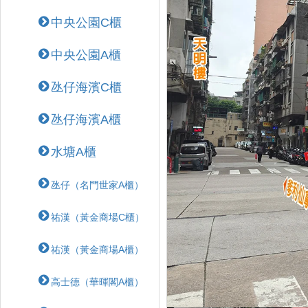
中央公園C櫃
中央公園A櫃
氹仔海濱C櫃
氹仔海濱A櫃
水塘A櫃
氹仔（名門世家A櫃）
祐漢（黃金商場C櫃）
祐漢（黃金商場A櫃）
高士德（華暉閣A櫃）