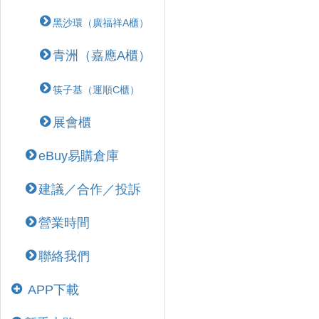
黑沙環（廣福祥A櫃）
青洲（嘉應A櫃）
筷子基（運順C櫃）
展會櫃
eBuy易購倉庫
建議／合作／投訴
營業時間
聯絡我們
APP下載