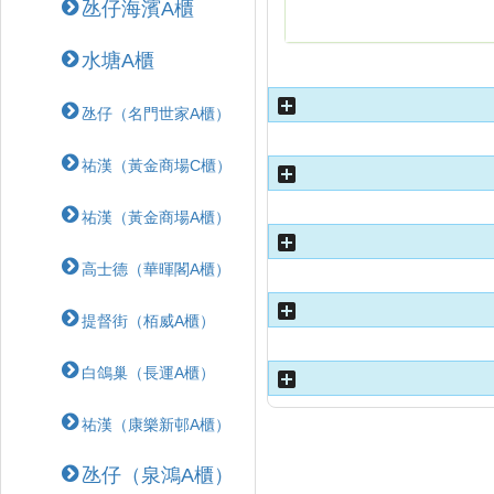
氹仔海濱A櫃
水塘A櫃
氹仔（名門世家A櫃）
祐漢（黃金商場C櫃）
祐漢（黃金商場A櫃）
高士德（華暉閣A櫃）
提督街（栢威A櫃）
白鴿巢（長運A櫃）
祐漢（康樂新邨A櫃）
氹仔（泉鴻A櫃）