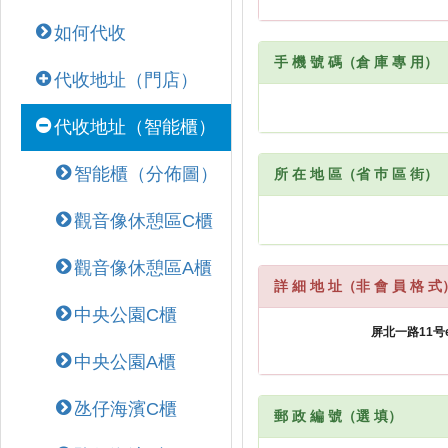
如何代收
手 機 號 碼（倉 庫 專 用）
代收地址（門店）
代收地址（智能櫃）
智能櫃（分佈圖）
所 在 地 區（省 巿 區 街）
觀音像休憩區C櫃
觀音像休憩區A櫃
詳 細 地 址（非 會 員 格 式
中央公園C櫃
中央公園A櫃
氹仔海濱C櫃
郵 政 編 號（選 填）