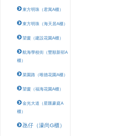
東方明珠（君寓A櫃）
東方明珠（海天居A櫃）
望廈（建設花園A櫃）
航海學校街（豐順新邨A
櫃）
菜園路（唯德花園A櫃）
望廈（福海花園A櫃）
金光大道（星匯豪庭A
櫃）
氹仔（濠尚G櫃）