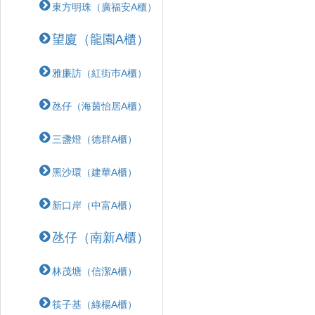
東方明珠（廣福安A櫃）
望廈（龍園A櫃）
雅廉訪（紅街巿A櫃）
氹仔（海茵怡居A櫃）
三盞燈（德群A櫃）
黑沙環（建華A櫃）
新口岸（中富A櫃）
氹仔（南新A櫃）
林茂塘（信潔A櫃）
筷子基（綠楊A櫃）