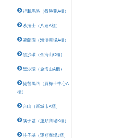
得勝馬路（得勝薈A櫃）
慕拉士（八達A櫃）
荷蘭園（海濤商場A櫃）
黑沙環（金海山C櫃）
黑沙環（金海山A櫃）
提督馬路（賈梅士中心A
櫃）
台山（新城巿A櫃）
筷子基（運順商場K櫃）
筷子基（運順商場J櫃）