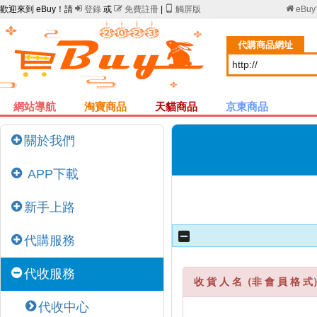
歡迎來到 eBuy！請

登錄
或

免費註冊
|

觸屏版

eBu
代購商品網址
網站導航
淘寶商品
天貓商品
京東商品
關於我們
APP下載
新手上路
代購服務
代收服務
收 貨 人 名（非 會 員 格 式
代收中心