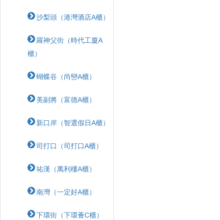
沙梨頭（港灣酒店A櫃）
羅神父街（時代工廈A
櫃）
蝴蝶⾕（尚巒A櫃）
美副將（富德A櫃）
新口岸（智選假日A櫃）
司打口（司打口A櫃）
祐漢（萬利樓A櫃）
南灣（一定好A櫃）
下環街（下環薈C櫃）