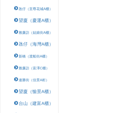
氹仔（至尊花城A櫃）
望廈（慶運A櫃）
雅廉訪（姑娘街A櫃）
氹仔（海灣A櫃）
新橋（渡船街A櫃）
雅廉訪（富澤C櫃）
連勝街（佳景A柜）
望廈（愉景A櫃）
台山（建富A櫃）