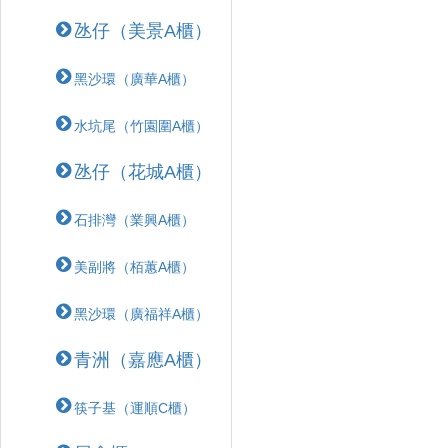
氹仔（美景A櫃）
黑沙環（廣華A櫃）
水坑尾（竹園圍A櫃）
氹仔（花城A櫃）
石排灣（業興A櫃）
美副將（栢蕙A櫃）
黑沙環（廣福祥A櫃）
青洲（嘉應A櫃）
筷子基（運順C櫃）