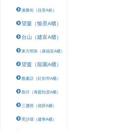
連勝街（佳景A柜）
望廈（愉景A櫃）
台山（建富A櫃）
東方明珠（廣福安A櫃）
望廈（龍園A櫃）
雅廉訪（紅街巿A櫃）
氹仔（海茵怡居A櫃）
三盞燈（德群A櫃）
黑沙環（建華A櫃）