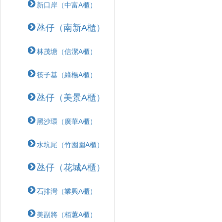
新口岸（中富A櫃）
氹仔（南新A櫃）
林茂塘（信潔A櫃）
筷子基（綠楊A櫃）
氹仔（美景A櫃）
黑沙環（廣華A櫃）
水坑尾（竹園圍A櫃）
氹仔（花城A櫃）
石排灣（業興A櫃）
美副將（栢蕙A櫃）