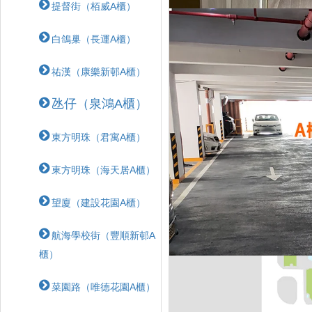
提督街（栢威A櫃）
白鴿巢（長運A櫃）
祐漢（康樂新邨A櫃）
氹仔（泉鴻A櫃）
東方明珠（君寓A櫃）
東方明珠（海天居A櫃）
望廈（建設花園A櫃）
航海學校街（豐順新邨A
櫃）
菜園路（唯德花園A櫃）