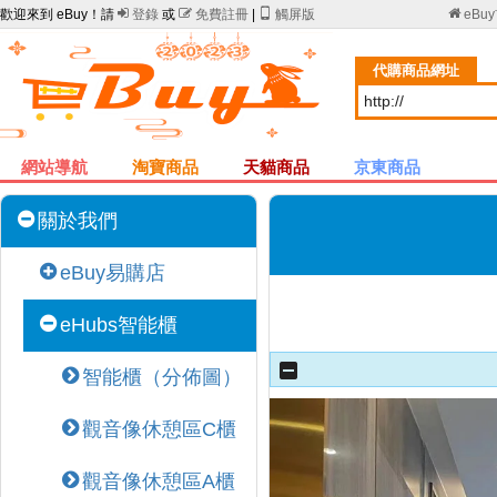
歡迎來到 eBuy！請

登錄
或

免費註冊
|

觸屏版

eBu
代購商品網址
網站導航
淘寶商品
天貓商品
京東商品
關於我們
eBuy易購店
eHubs智能櫃
智能櫃（分佈圖）
觀音像休憩區C櫃
觀音像休憩區A櫃