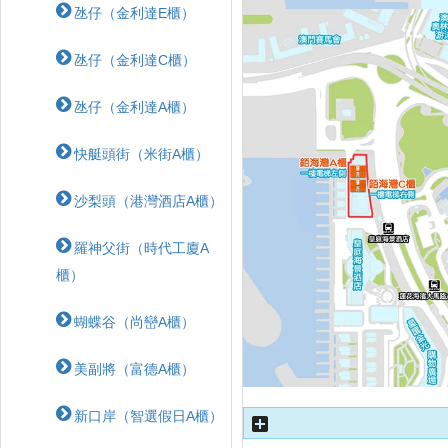
氹仔（金利達E櫃）
氹仔（金利達C櫃）
氹仔（金利達A櫃）
快艇頭街（米街A櫃）
沙梨頭（港灣酒店A櫃）
羅神父街（時代工廈A
櫃）
蝴蝶⾕（尚巒A櫃）
美副將（富德A櫃）
新口岸（智選假日A櫃）