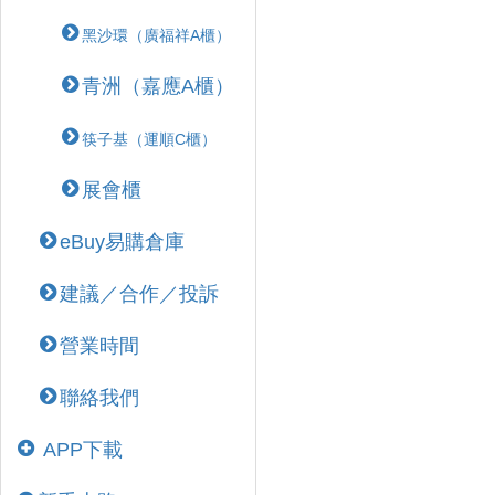
黑沙環（廣福祥A櫃）
青洲（嘉應A櫃）
筷子基（運順C櫃）
展會櫃
eBuy易購倉庫
建議／合作／投訴
營業時間
聯絡我們
APP下載