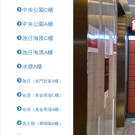
中央公園C櫃
中央公園A櫃
氹仔海濱C櫃
氹仔海濱A櫃
水塘A櫃
氹仔（名門世家A櫃）
祐漢（黃金商場C櫃）
祐漢（黃金商場A櫃）
高士德（華暉閣A櫃）