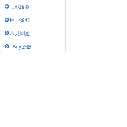
其他服務
用戶須知
常見問題
eBuy公告