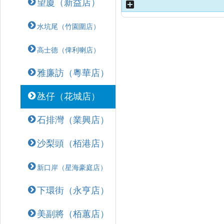
望廈（新益店）
水坑尾（竹園圍店）
高士德（俾利喇店）
雅廉訪（粵華店）
氹仔（花城店）
石排灣（業興店）
沙梨頭（栢港店）
新口岸（星海豪庭店）
下環街（永亨店）
美副將（栢蕙店）