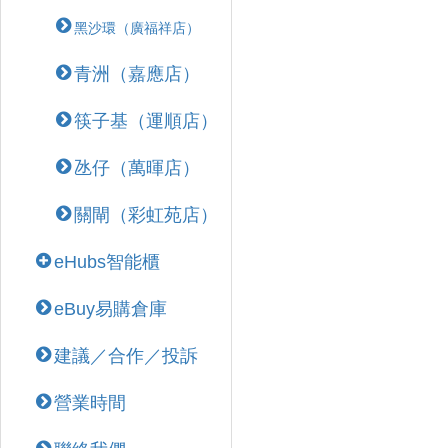
黑沙環（廣福祥店）
青洲（嘉應店）
筷子基（運順店）
氹仔（萬暉店）
關閘（彩虹苑店）
eHubs智能櫃
eBuy易購倉庫
建議／合作／投訴
營業時間