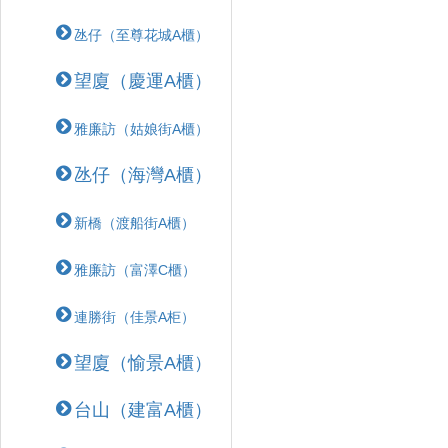
氹仔（至尊花城A櫃）
望廈（慶運A櫃）
雅廉訪（姑娘街A櫃）
氹仔（海灣A櫃）
新橋（渡船街A櫃）
雅廉訪（富澤C櫃）
連勝街（佳景A柜）
望廈（愉景A櫃）
台山（建富A櫃）