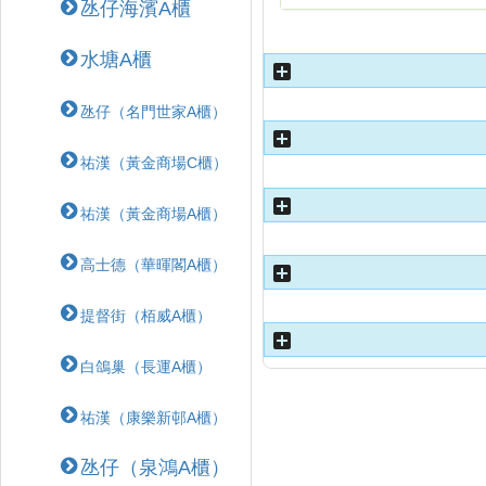
氹仔海濱A櫃
水塘A櫃
氹仔（名門世家A櫃）
祐漢（黃金商場C櫃）
祐漢（黃金商場A櫃）
高士德（華暉閣A櫃）
提督街（栢威A櫃）
白鴿巢（長運A櫃）
祐漢（康樂新邨A櫃）
氹仔（泉鴻A櫃）