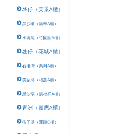
氹仔（美景A櫃）
黑沙環（廣華A櫃）
水坑尾（竹園圍A櫃）
氹仔（花城A櫃）
石排灣（業興A櫃）
美副將（栢蕙A櫃）
黑沙環（廣福祥A櫃）
青洲（嘉應A櫃）
筷子基（運順C櫃）