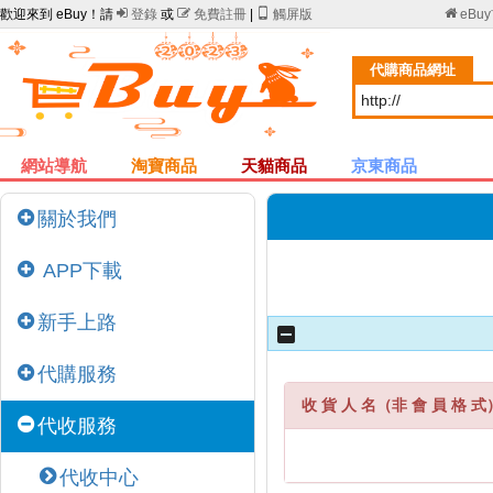
歡迎來到 eBuy！請

登錄
或

免費註冊
|

觸屏版

eBu
代購商品網址
網站導航
淘寶商品
天貓商品
京東商品
關於我們
APP下載
新手上路
代購服務
收 貨 人 名（非 會 員 格 式
代收服務
代收中心