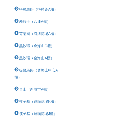
得勝馬路（得勝薈A櫃）
慕拉士（八達A櫃）
荷蘭園（海濤商場A櫃）
黑沙環（金海山C櫃）
黑沙環（金海山A櫃）
提督馬路（賈梅士中心A
櫃）
台山（新城巿A櫃）
筷子基（運順商場K櫃）
筷子基（運順商場J櫃）