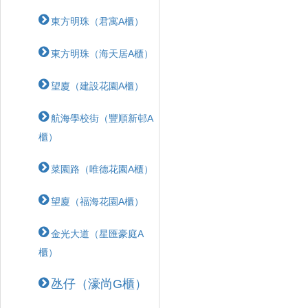
東方明珠（君寓A櫃）
東方明珠（海天居A櫃）
望廈（建設花園A櫃）
航海學校街（豐順新邨A
櫃）
菜園路（唯德花園A櫃）
望廈（福海花園A櫃）
金光大道（星匯豪庭A
櫃）
氹仔（濠尚G櫃）