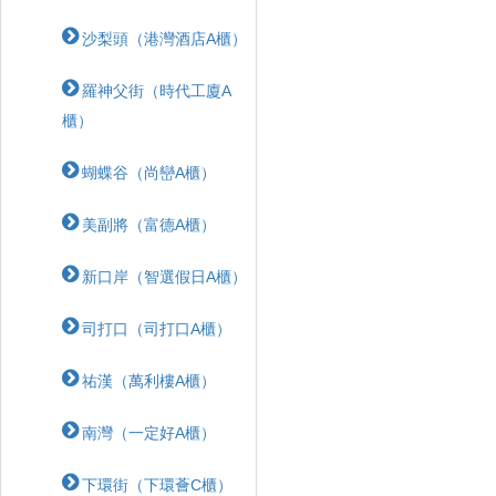
沙梨頭（港灣酒店A櫃）
羅神父街（時代工廈A
櫃）
蝴蝶⾕（尚巒A櫃）
美副將（富德A櫃）
新口岸（智選假日A櫃）
司打口（司打口A櫃）
祐漢（萬利樓A櫃）
南灣（一定好A櫃）
下環街（下環薈C櫃）