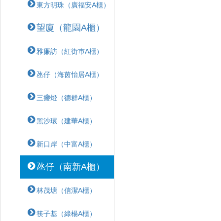
東方明珠（廣福安A櫃）
望廈（龍園A櫃）
雅廉訪（紅街巿A櫃）
氹仔（海茵怡居A櫃）
三盞燈（德群A櫃）
黑沙環（建華A櫃）
新口岸（中富A櫃）
氹仔（南新A櫃）
林茂塘（信潔A櫃）
筷子基（綠楊A櫃）