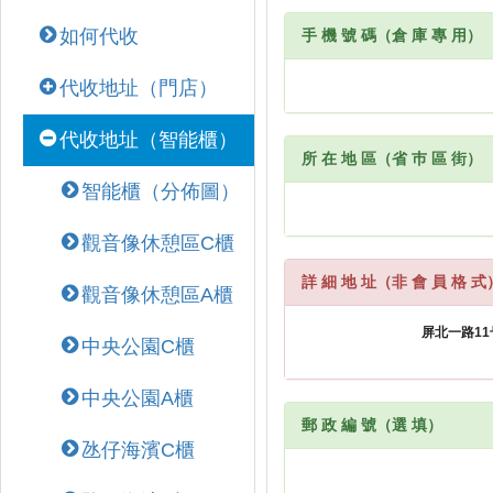
如何代收
手 機 號 碼（倉 庫 專 用）
代收地址（門店）
代收地址（智能櫃）
所 在 地 區（省 巿 區 街）
智能櫃（分佈圖）
觀音像休憩區C櫃
詳 細 地 址（非 會 員 格 式
觀音像休憩區A櫃
中央公園C櫃
中央公園A櫃
郵 政 編 號（選 填）
氹仔海濱C櫃