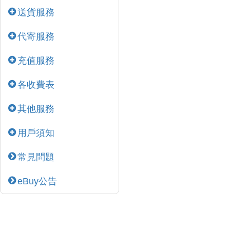
送貨服務
代寄服務
充值服務
各收費表
其他服務
用戶須知
常見問題
eBuy公告