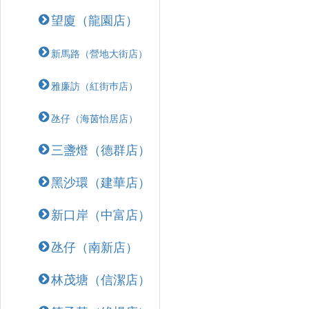
望廈（龍園店）
新馬路（營地大街店）
雅廉訪（紅街巿店）
氹仔（海茵怡居店）
三盞燈（德群店）
黑沙環（建華店）
新口岸（中富店）
氹仔（南新店）
林茂塘（信潔店）