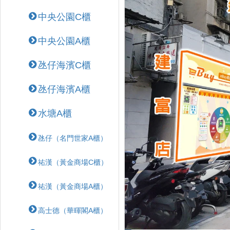
中央公園C櫃
中央公園A櫃
氹仔海濱C櫃
氹仔海濱A櫃
水塘A櫃
氹仔（名門世家A櫃）
祐漢（黃金商場C櫃）
祐漢（黃金商場A櫃）
高士德（華暉閣A櫃）