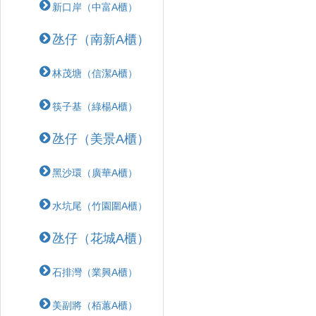
新口岸（中富A櫃）
氹仔（南新A櫃）
林茂塘（信潔A櫃）
筷子基（綠楊A櫃）
氹仔（美景A櫃）
黑沙環（廣華A櫃）
水坑尾（竹園圍A櫃）
氹仔（花城A櫃）
石排灣（業興A櫃）
美副將（栢蕙A櫃）