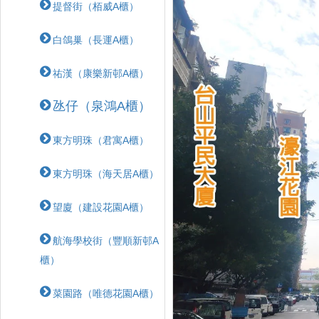
提督街（栢威A櫃）
白鴿巢（長運A櫃）
祐漢（康樂新邨A櫃）
氹仔（泉鴻A櫃）
東方明珠（君寓A櫃）
東方明珠（海天居A櫃）
望廈（建設花園A櫃）
航海學校街（豐順新邨A
櫃）
菜園路（唯德花園A櫃）