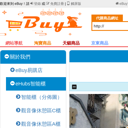
歡迎來到 eBuy！請

登錄
或

免費註冊
|

觸屏版

eBu
代購商品網址
網站導航
淘寶商品
天貓商品
京東商品
關於我們
eBuy易購店
eHubs智能櫃
智能櫃（分佈圖）
觀音像休憩區C櫃
觀音像休憩區A櫃