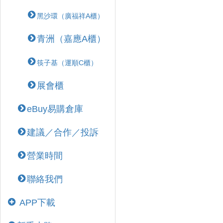
黑沙環（廣福祥A櫃）
青洲（嘉應A櫃）
筷子基（運順C櫃）
展會櫃
eBuy易購倉庫
建議／合作／投訴
營業時間
聯絡我們
APP下載