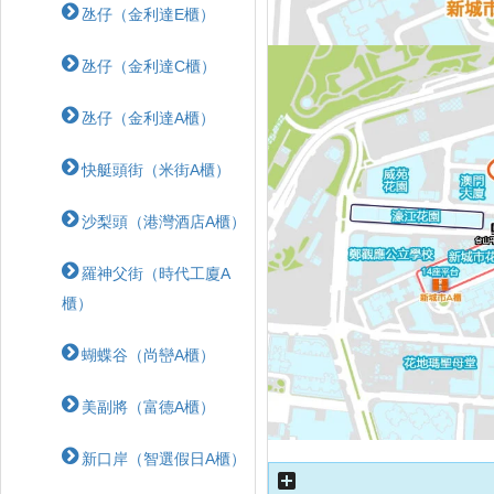
氹仔（金利達E櫃）
氹仔（金利達C櫃）
氹仔（金利達A櫃）
快艇頭街（米街A櫃）
沙梨頭（港灣酒店A櫃）
羅神父街（時代工廈A
櫃）
蝴蝶⾕（尚巒A櫃）
美副將（富德A櫃）
新口岸（智選假日A櫃）