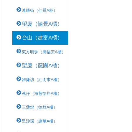
連勝街（佳景A柜）
望廈（愉景A櫃）
台山（建富A櫃）
東方明珠（廣福安A櫃）
望廈（龍園A櫃）
雅廉訪（紅街巿A櫃）
氹仔（海茵怡居A櫃）
三盞燈（德群A櫃）
黑沙環（建華A櫃）