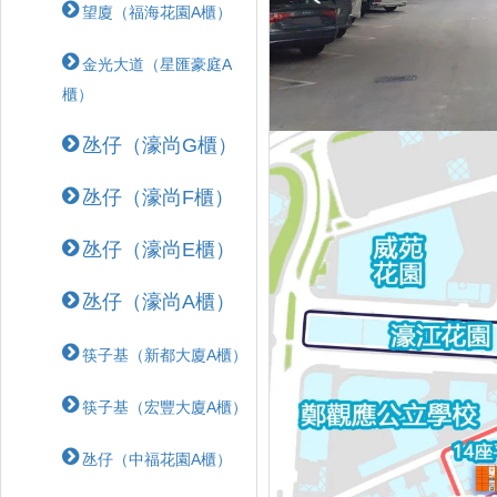
望廈（福海花園A櫃）
金光大道（星匯豪庭A
櫃）
氹仔（濠尚G櫃）
氹仔（濠尚F櫃）
氹仔（濠尚E櫃）
氹仔（濠尚A櫃）
筷子基（新都大廈A櫃）
筷子基（宏豐大廈A櫃）
氹仔（中福花園A櫃）