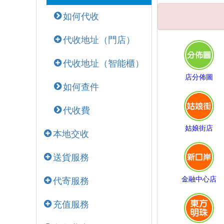
如何代收
代收地址（門店）
代收地址（智能櫃）
店分佈圖
如何查件
代收費
姑娘街店
本地交收
送貨服務
金融中心店
代寄服務
充值服務