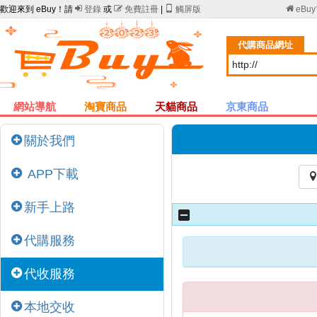
歡迎來到 eBuy！請

登錄
或

免費註冊
|

觸屏版

eBu
代購商品網址
網站導航
淘寶商品
天貓商品
京東商品
關於我們
APP下載
新手上路
代購服務
代收服務
本地交收