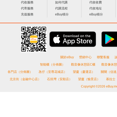
代收服務
如何代購
代收收費
代寄服務
代購流程
代收地址
充值服務
eBuy積分
eBuy積分
關於eBuy
營銷中心
聯繫客服
智能櫃（分佈圖）
觀音像休憩區C櫃
觀音像休憩
各門店（分佈圖）
氹仔（至尊花城店）
望廈（慶運店）
關閘（信
北京街（金融中心店）
石排灣（安順店）
望廈（愉景店）
慕拉士
Copyright ©2026 