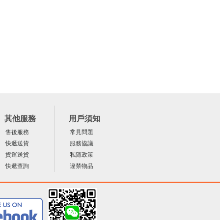
其他服務
用戶須知
售後服務
常見問題
快遞送貨
服務協議
貨運送貨
私隱政策
快遞查詢
違禁物品