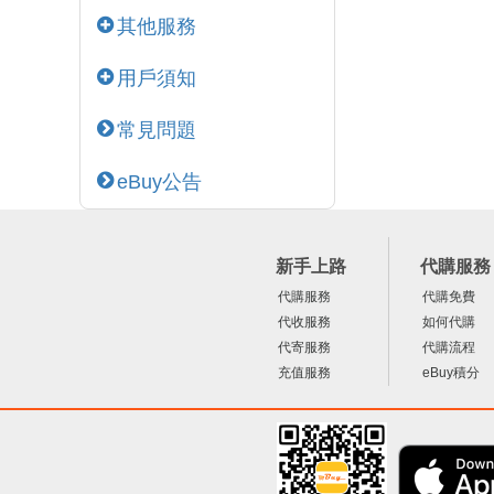
其他服務
用戶須知
常見問題
eBuy公告
新手上路
代購服務
代購服務
代購免費
代收服務
如何代購
代寄服務
代購流程
充值服務
eBuy積分