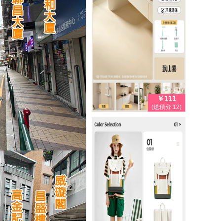
￥111
(送積分:12)