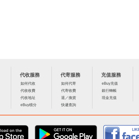
代收服務
代寄服務
充值服務
如何代收
如何代寄
eBuy充值
代收收費
代寄收費
銀行轉帳
代收地址
退／換貨
現金充值
eBuy積分
快遞查詢