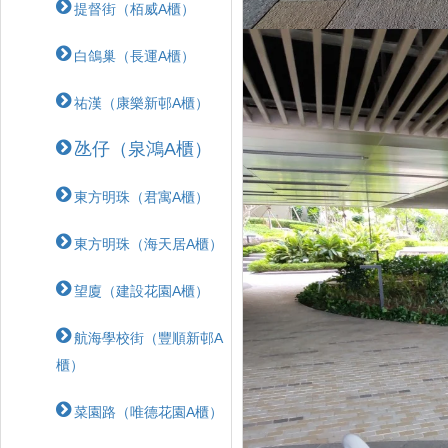
提督街（栢威A櫃）
白鴿巢（長運A櫃）
祐漢（康樂新邨A櫃）
氹仔（泉鴻A櫃）
東方明珠（君寓A櫃）
東方明珠（海天居A櫃）
望廈（建設花園A櫃）
航海學校街（豐順新邨A
櫃）
菜園路（唯德花園A櫃）