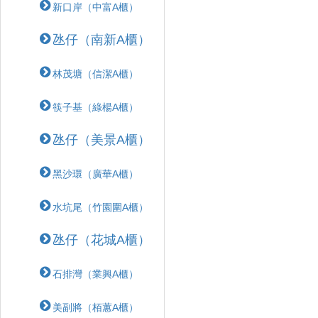
新口岸（中富A櫃）
氹仔（南新A櫃）
林茂塘（信潔A櫃）
筷子基（綠楊A櫃）
氹仔（美景A櫃）
黑沙環（廣華A櫃）
水坑尾（竹園圍A櫃）
氹仔（花城A櫃）
石排灣（業興A櫃）
美副將（栢蕙A櫃）