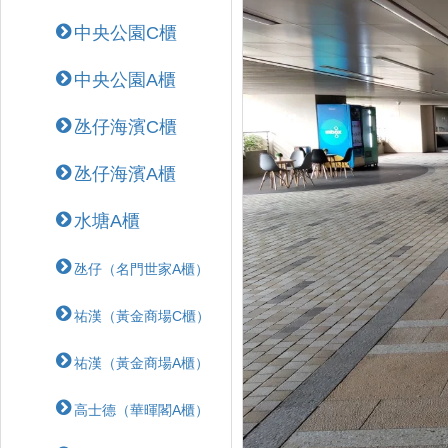
中央公園C櫃
中央公園A櫃
氹仔海濱C櫃
氹仔海濱A櫃
水塘A櫃
氹仔（名門世家A櫃）
祐漢（黃金商場C櫃）
祐漢（黃金商場A櫃）
高士德（華暉閣A櫃）