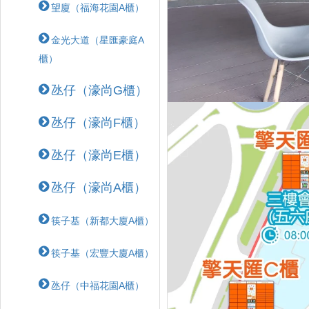
望廈（福海花園A櫃）
金光大道（星匯豪庭A
櫃）
氹仔（濠尚G櫃）
氹仔（濠尚F櫃）
氹仔（濠尚E櫃）
氹仔（濠尚A櫃）
筷子基（新都大廈A櫃）
筷子基（宏豐大廈A櫃）
氹仔（中福花園A櫃）