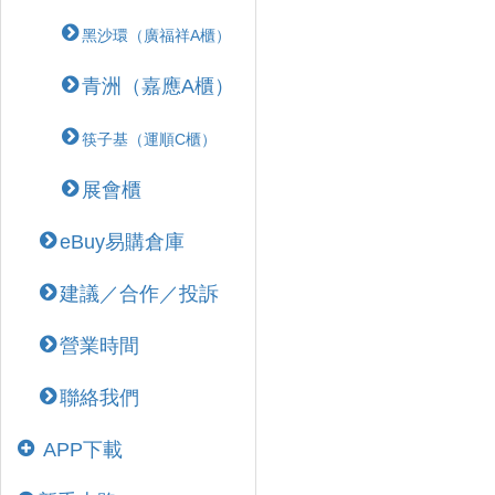
黑沙環（廣福祥A櫃）
青洲（嘉應A櫃）
筷子基（運順C櫃）
展會櫃
eBuy易購倉庫
建議／合作／投訴
營業時間
聯絡我們
APP下載