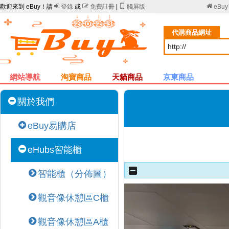
歡迎來到 eBuy！請

登錄
或

免費註冊
|

觸屏版

eBu
代購商品網址
網站導航
淘寶商品
天貓商品
京東商品
關於我們
eBuy易購店
eHubs智能櫃
智能櫃（分佈圖）
觀音像休憩區C櫃
觀音像休憩區A櫃