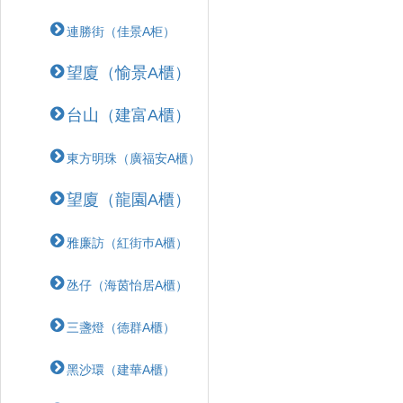
連勝街（佳景A柜）
望廈（愉景A櫃）
台山（建富A櫃）
東方明珠（廣福安A櫃）
望廈（龍園A櫃）
雅廉訪（紅街巿A櫃）
氹仔（海茵怡居A櫃）
三盞燈（德群A櫃）
黑沙環（建華A櫃）