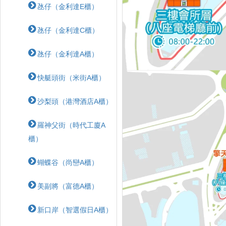
氹仔（金利達E櫃）
氹仔（金利達C櫃）
氹仔（金利達A櫃）
快艇頭街（米街A櫃）
沙梨頭（港灣酒店A櫃）
羅神父街（時代工廈A
櫃）
蝴蝶⾕（尚巒A櫃）
美副將（富德A櫃）
新口岸（智選假日A櫃）