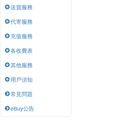
送貨服務
代寄服務
充值服務
各收費表
其他服務
用戶須知
常見問題
eBuy公告