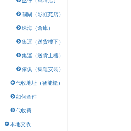
氹仔（萬暉店）
關閘（彩虹苑店）
珠海（倉庫）
集運（送貨樓下）
集運（送貨上樓）
傢俱（集運安裝）
代收地址（智能櫃）
如何查件
代收費
本地交收