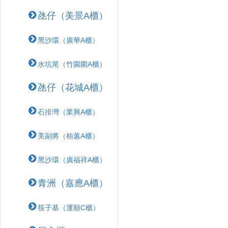
氹仔（美景A櫃）
黑沙環（廣華A櫃）
水坑尾（竹園圍A櫃）
氹仔（花城A櫃）
石排灣（業興A櫃）
美副將（栢蕙A櫃）
黑沙環（廣福祥A櫃）
青洲（嘉應A櫃）
筷子基（運順C櫃）