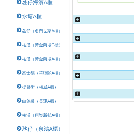
氹仔海濱A櫃
水塘A櫃
氹仔（名門世家A櫃）
祐漢（黃金商場C櫃）
祐漢（黃金商場A櫃）
高士德（華暉閣A櫃）
提督街（栢威A櫃）
白鴿巢（長運A櫃）
祐漢（康樂新邨A櫃）
氹仔（泉鴻A櫃）