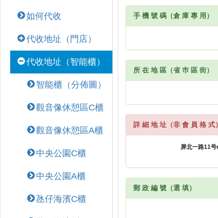
如何代收
手 機 號 碼（倉 庫 專 用）
代收地址（門店）
代收地址（智能櫃）
所 在 地 區（省 巿 區 街）
智能櫃（分佈圖）
觀音像休憩區C櫃
詳 細 地 址（非 會 員 格 式
觀音像休憩區A櫃
中央公園C櫃
中央公園A櫃
郵 政 編 號（選 填）
氹仔海濱C櫃