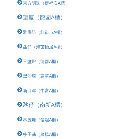
東方明珠（廣福安A櫃）
望廈（龍園A櫃）
雅廉訪（紅街巿A櫃）
氹仔（海茵怡居A櫃）
三盞燈（德群A櫃）
黑沙環（建華A櫃）
新口岸（中富A櫃）
氹仔（南新A櫃）
林茂塘（信潔A櫃）
筷子基（綠楊A櫃）