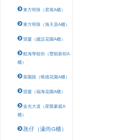
東方明珠（君寓A櫃）
東方明珠（海天居A櫃）
望廈（建設花園A櫃）
航海學校街（豐順新邨A
櫃）
菜園路（唯德花園A櫃）
望廈（福海花園A櫃）
金光大道（星匯豪庭A
櫃）
氹仔（濠尚G櫃）