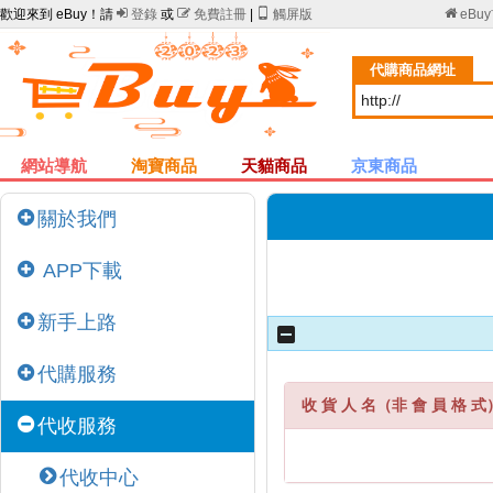
歡迎來到 eBuy！請

登錄
或

免費註冊
|

觸屏版

eBu
代購商品網址
網站導航
淘寶商品
天貓商品
京東商品
關於我們
APP下載
新手上路
代購服務
收 貨 人 名（非 會 員 格 式
代收服務
代收中心