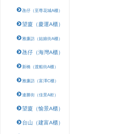
氹仔（至尊花城A櫃）
望廈（慶運A櫃）
雅廉訪（姑娘街A櫃）
氹仔（海灣A櫃）
新橋（渡船街A櫃）
雅廉訪（富澤C櫃）
連勝街（佳景A柜）
望廈（愉景A櫃）
台山（建富A櫃）