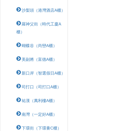
沙梨頭（港灣酒店A櫃）
羅神父街（時代工廈A
櫃）
蝴蝶⾕（尚巒A櫃）
美副將（富德A櫃）
新口岸（智選假日A櫃）
司打口（司打口A櫃）
祐漢（萬利樓A櫃）
南灣（一定好A櫃）
下環街（下環薈C櫃）