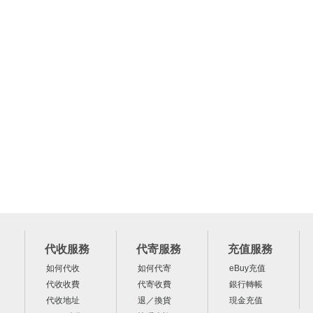
代收服務
代寄服務
充值服務
如何代收
如何代寄
eBuy充值
代收收費
代寄收費
銀行轉帳
代收地址
退／換貨
現金充值