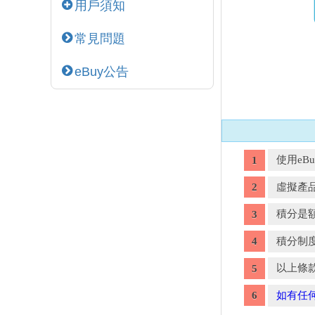
用戶須知
常見問題
eBuy公告
使用e
虛擬產
積分是
積分制
以上條款
如有任