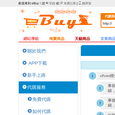
歡迎來到 eBuy！請

登錄
或

免費註冊
|

觸屏版
代購商
網站導航
淘寶商品
天貓商品
京東商
關於我們
APP下載
新手上路
ePoin
事前
代購服務
細
免費代購
事後
細
如何代購