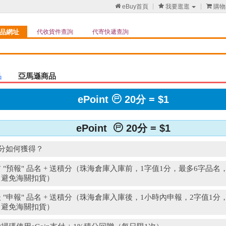

eBuy首頁

我要逛逛

購物
品網址
代收貨件查詢
代寄快遞查詢
品
亞馬遜商品

ePoint
20分 = $1

ePoint
20分 = $1
t積分如何獲得？
 "預報" 品名 + 送積分（珠海倉庫入庫前，1字值1分，最多6字品
，避免海關扣貨）
 "申報" 品名 + 送積分（珠海倉庫入庫後，1小時內申報，2字值1
，避免海關扣貨）