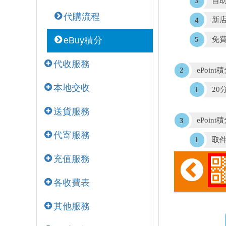
自助
代購流程
新店
免費
eBuy積分
代收服務
ePoin
本地交收
20
送貨服務
ePoin
代寄服務
取
充值服務
各收費表
其他服務