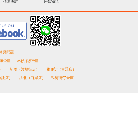
快遞查詢
違禁物品
常見問題
濱C櫃
氹仔海濱A櫃
）
新橋（渡船街店）
雅廉訪（富澤店）
信託店）
拱北（口岸店）
珠海灣仔倉庫