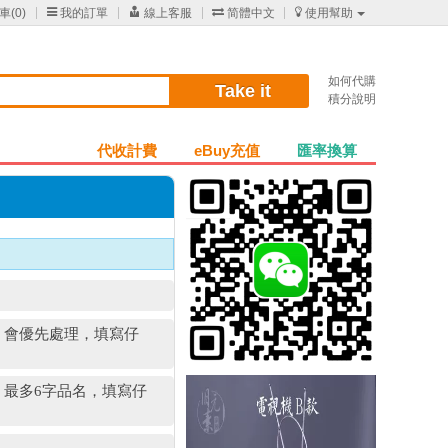
車(
0
)

我的訂單

線上客服

简體中文

使用幫助
如何代購
Take it
積分說明
代收計費
eBuy充值
匯率換算
名，會優先處理，填寫仔
分，最多6字品名，填寫仔