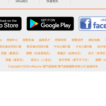
eBuy積分
快遞查詢
y
營銷中心
聯繫客服
誠徵英才
營業時間
聯繫我們
網站地圖
觀音像休憩區C櫃
觀音像休憩區A櫃
中央公園C櫃
中央公園A櫃
氹仔海
望廈（慶運店）
關閘（信達廣場店）
雅廉訪（姑娘街店）
氹仔（海灣店
）
望廈（愉景店）
慕拉士（八達店）
東方明珠（寰宇天下店）
關閘（
Copyright ©2026 eBuy.mo 澳門易購網 澳門易購國際有限公司 版權所有