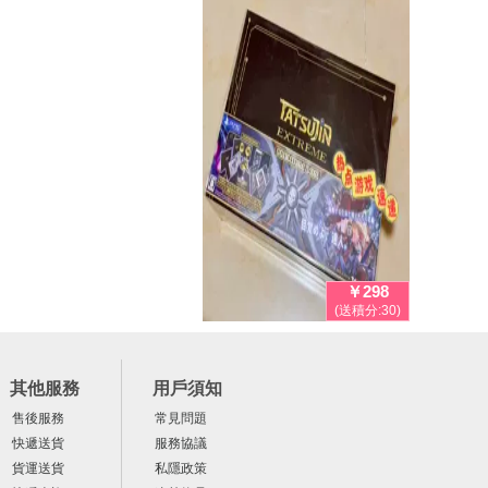
￥298
(送積分:30)
其他服務
用戶須知
售後服務
常見問題
快遞送貨
服務協議
貨運送貨
私隱政策