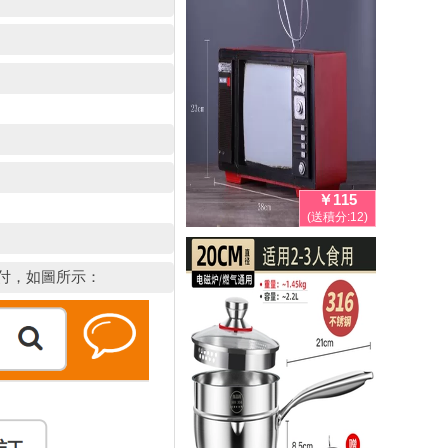
￥115
(送積分:12)
支付，如圖所示：