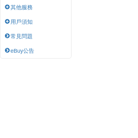
其他服務
用戶須知
常見問題
eBuy公告