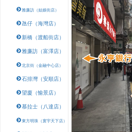
雅廉訪（姑娘街店）
氹仔（海灣店）
新橋（渡船街店）
雅廉訪（富澤店）
北京街（金融中心店）
石排灣（安順店）
望廈（愉景店）
慕拉士（八達店）
東方明珠（寰宇天下店）