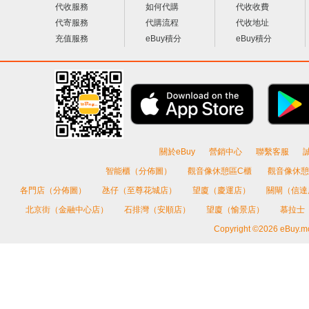
代收服務
如何代購
代收收費
代寄服務
代購流程
代收地址
充值服務
eBuy積分
eBuy積分
關於eBuy
營銷中心
聯繫客服
智能櫃（分佈圖）
觀音像休憩區C櫃
觀音像休憩
各門店（分佈圖）
氹仔（至尊花城店）
望廈（慶運店）
關閘（信
北京街（金融中心店）
石排灣（安順店）
望廈（愉景店）
慕拉士
Copyright ©2026 