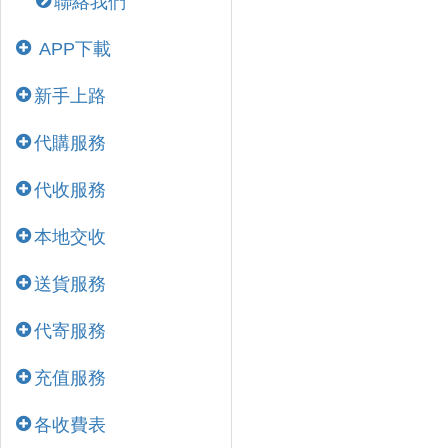
聯絡我們
APP下載
新手上路
代購服務
代收服務
本地交收
送貨服務
代寄服務
充值服務
各收費表