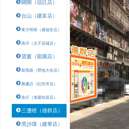
關閘（信託店）
台山（建富店）
東方明珠（廣福安店）
氹仔（太子花城店）
望廈（龍園店）
新馬路（營地大街店）
雅廉訪（紅街巿店）
氹仔（海茵怡居店）
三盞燈（德群店）
黑沙環（建華店）