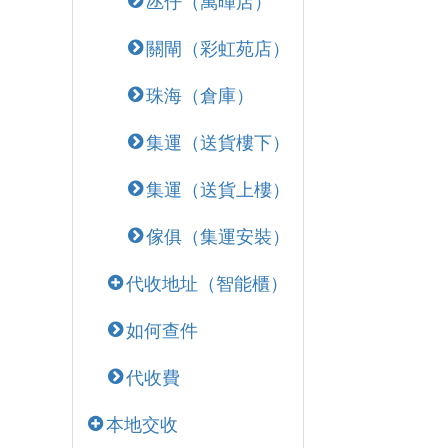
氹仔（萬暉店）
關閘（彩虹苑店）
珠海（倉庫）
集運（送貨樓下）
集運（送貨上樓）
傢俱（集運安裝）
代收地址（智能櫃）
如何查件
代收費
本地交收