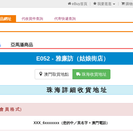

eBuy首頁

我要逛逛

購物
品網址
代收貨件查詢
代寄快遞查詢
品
亞馬遜商品
E052 - 雅廉訪（姑娘街店）

澳門取貨地點

珠海收貨地址
珠 海 詳 細 收 貨 地 址
會 員 格 式）