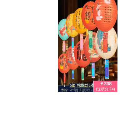
￥238
(送積分:24)