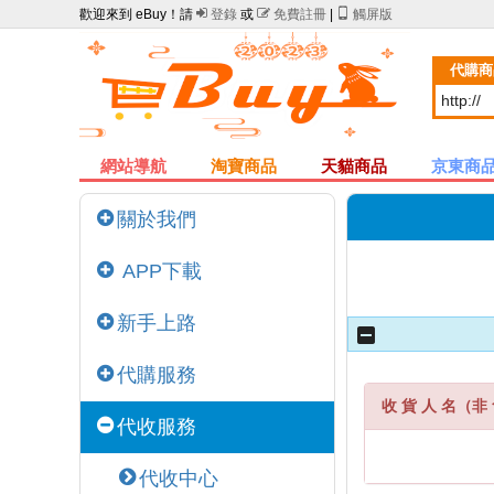
歡迎來到 eBuy！請

登錄
或

免費註冊
|

觸屏版
代購商
網站導航
淘寶商品
天貓商品
京東商
關於我們
APP下載
新手上路
代購服務
收 貨 人 名（非 
代收服務
代收中心