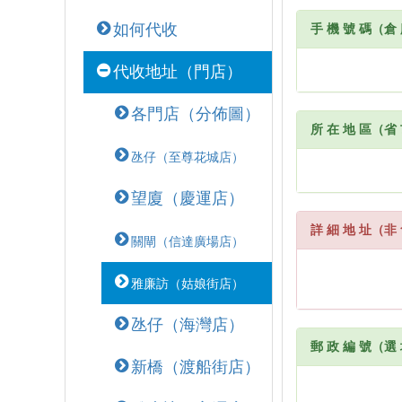
如何代收
手 機 號 碼（倉
代收地址（門店）
各門店（分佈圖）
所 在 地 區（省
氹仔（至尊花城店）
望廈（慶運店）
詳 細 地 址（非 
關閘（信達廣場店）
雅廉訪（姑娘街店）
氹仔（海灣店）
郵 政 編 號（選
新橋（渡船街店）