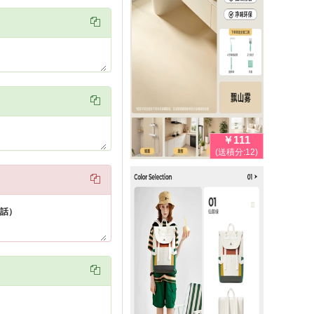


￥111
(送積分:12)

