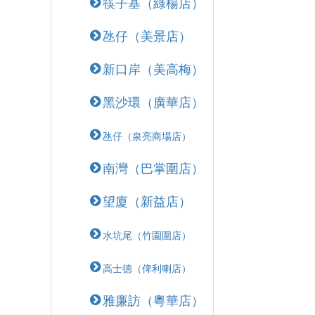
筷子基（綠楊店）
氹仔（美景店）
新口岸（美高梅）
黑沙環（廣華店）
氹仔（泉亮商場店）
南灣（巴掌圍店）
望廈（新益店）
水坑尾（竹園圍店）
高士德（俾利喇店）
雅廉訪（粵華店）