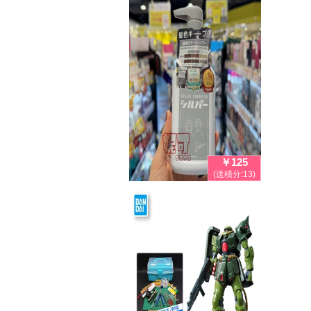
￥125
(送積分:13)