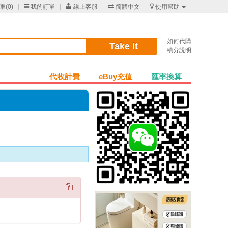
車(
0
)

我的訂單

線上客服

简體中文

使用幫助
如何代購
Take it
積分說明
代收計費
eBuy充值
匯率換算
