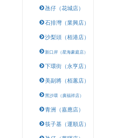
氹仔（花城店）
石排灣（業興店）
沙梨頭（栢港店）
新口岸（星海豪庭店）
下環街（永亨店）
美副將（栢蕙店）
黑沙環（廣福祥店）
青洲（嘉應店）
筷子基（運順店）