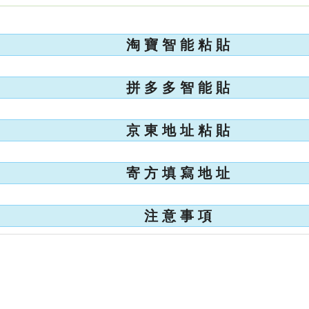
淘 寶 智 能 粘 貼
拼 多 多 智 能 貼
京 東 地 址 粘 貼
寄 方 填 寫 地 址
注 意 事 項