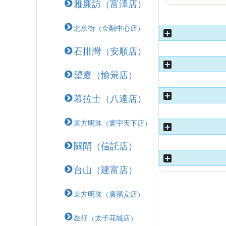
雅廉訪（富澤店）
北京街（金融中心店）
石排灣（安順店）
望廈（愉景店）
慕拉士（八達店）
東方明珠（寰宇天下店）
關閘（信託店）
台山（建富店）
東方明珠（廣福安店）
氹仔（太子花城店）