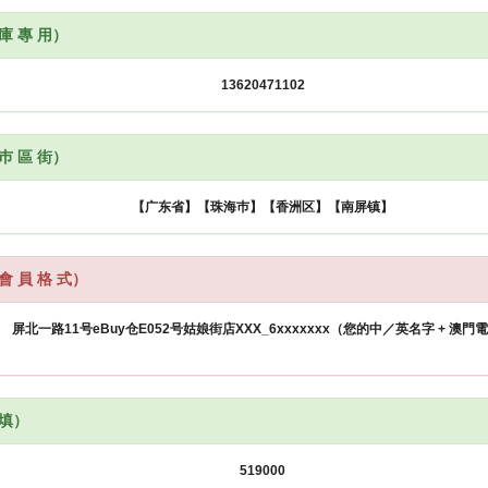
 庫 專 用）
 巿 區 街）
會 員 格 式）
 填）