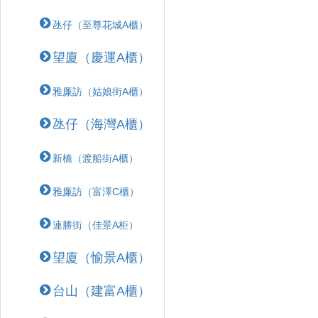
氹仔（至尊花城A櫃）
望廈（慶運A櫃）
雅廉訪（姑娘街A櫃）
氹仔（海灣A櫃）
新橋（渡船街A櫃）
雅廉訪（富澤C櫃）
連勝街（佳景A柜）
望廈（愉景A櫃）
台山（建富A櫃）