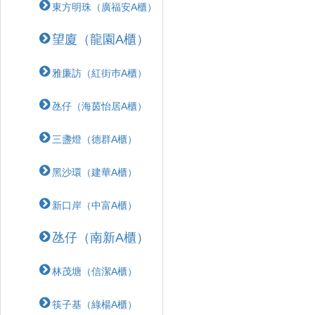
東方明珠（廣福安A櫃）
望廈（龍園A櫃）
雅廉訪（紅街巿A櫃）
氹仔（海茵怡居A櫃）
三盞燈（德群A櫃）
黑沙環（建華A櫃）
新口岸（中富A櫃）
氹仔（南新A櫃）
林茂塘（信潔A櫃）
筷子基（綠楊A櫃）