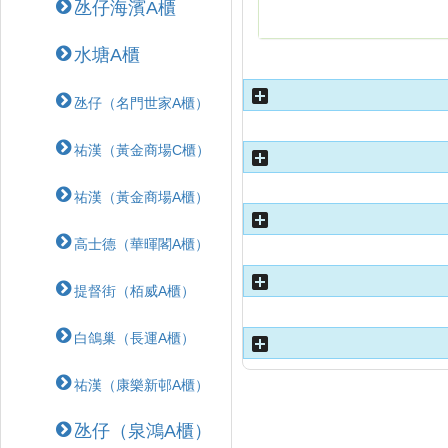
氹仔海濱A櫃
水塘A櫃
氹仔（名門世家A櫃）
祐漢（黃金商場C櫃）
祐漢（黃金商場A櫃）
高士德（華暉閣A櫃）
提督街（栢威A櫃）
白鴿巢（長運A櫃）
祐漢（康樂新邨A櫃）
氹仔（泉鴻A櫃）