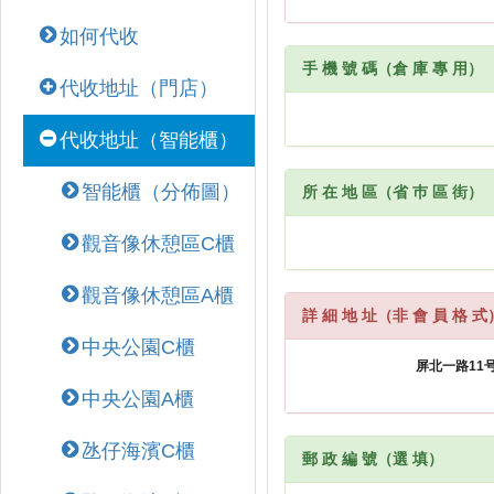
如何代收
手 機 號 碼（倉 庫 專 用）
代收地址（門店）
代收地址（智能櫃）
智能櫃（分佈圖）
所 在 地 區（省 巿 區 街）
觀音像休憩區C櫃
觀音像休憩區A櫃
詳 細 地 址（非 會 員 格 式
中央公園C櫃
中央公園A櫃
氹仔海濱C櫃
郵 政 編 號（選 填）