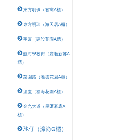
東方明珠（君寓A櫃）
東方明珠（海天居A櫃）
望廈（建設花園A櫃）
航海學校街（豐順新邨A
櫃）
菜園路（唯德花園A櫃）
望廈（福海花園A櫃）
金光大道（星匯豪庭A
櫃）
氹仔（濠尚G櫃）