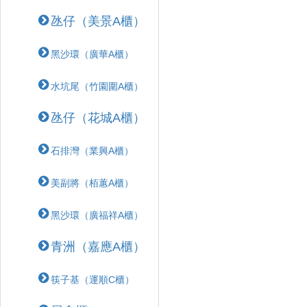
氹仔（美景A櫃）
黑沙環（廣華A櫃）
水坑尾（竹園圍A櫃）
氹仔（花城A櫃）
石排灣（業興A櫃）
美副將（栢蕙A櫃）
黑沙環（廣福祥A櫃）
青洲（嘉應A櫃）
筷子基（運順C櫃）