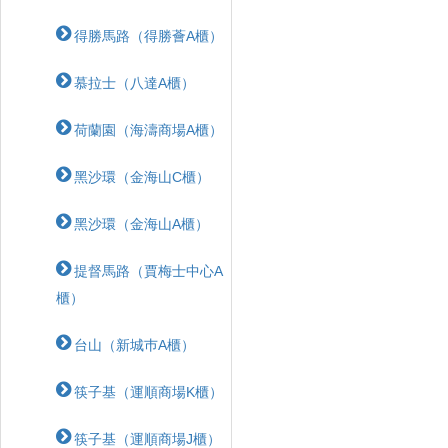
得勝馬路（得勝薈A櫃）
慕拉士（八達A櫃）
荷蘭園（海濤商場A櫃）
黑沙環（金海山C櫃）
黑沙環（金海山A櫃）
提督馬路（賈梅士中心A
櫃）
台山（新城巿A櫃）
筷子基（運順商場K櫃）
筷子基（運順商場J櫃）