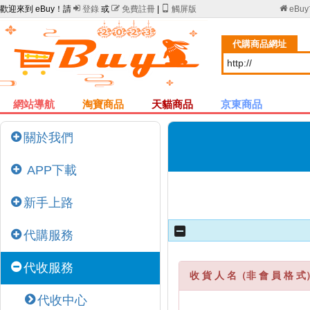
歡迎來到 eBuy！請

登錄
或

免費註冊
|

觸屏版

eBu
代購商品網址
網站導航
淘寶商品
天貓商品
京東商品
關於我們
APP下載
新手上路
代購服務
代收服務
收 貨 人 名（非 會 員 格 式
代收中心