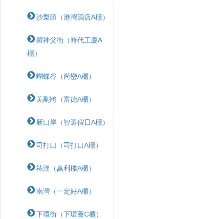
沙梨頭（港灣酒店A櫃）
羅神父街（時代工廈A
櫃）
蝴蝶⾕（尚巒A櫃）
美副將（富德A櫃）
新口岸（智選假日A櫃）
司打口（司打口A櫃）
祐漢（萬利樓A櫃）
南灣（一定好A櫃）
下環街（下環薈C櫃）