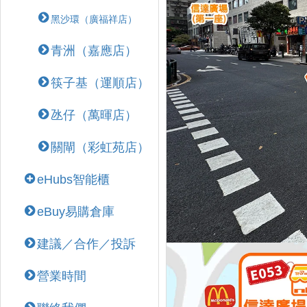
黑沙環（廣福祥店）
青洲（嘉應店）
筷子基（運順店）
氹仔（萬暉店）
關閘（彩虹苑店）
eHubs智能櫃
eBuy易購倉庫
建議／合作／投訴
營業時間