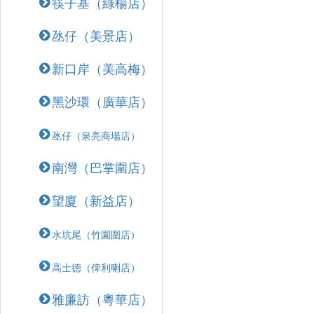
筷子基（綠楊店）
氹仔（美景店）
新口岸（美高梅）
黑沙環（廣華店）
氹仔（泉亮商場店）
南灣（巴掌圍店）
望廈（新益店）
水坑尾（竹園圍店）
高士德（俾利喇店）
雅廉訪（粵華店）