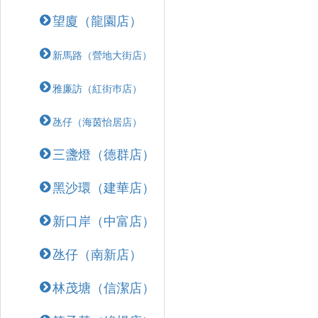
望廈（龍園店）
新馬路（營地大街店）
雅廉訪（紅街巿店）
氹仔（海茵怡居店）
三盞燈（德群店）
黑沙環（建華店）
新口岸（中富店）
氹仔（南新店）
林茂塘（信潔店）