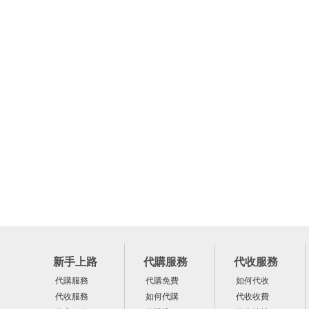
新手上路
代購服務
代收服務
代購服務
代購免費
如何代收
代收服務
如何代購
代收收費