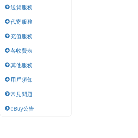
送貨服務
代寄服務
充值服務
各收費表
其他服務
用戶須知
常見問題
eBuy公告