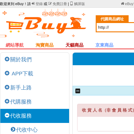
歡迎來到 eBuy！請

登錄
或

免費註冊
|

觸屏版

eBu
代購商品網址
網站導航
淘寶商品
天貓商品
京東商品
關於我們
APP下載
新手上路
代購服務
收 貨 人 名（非 會 員 格 式
代收服務
代收中心