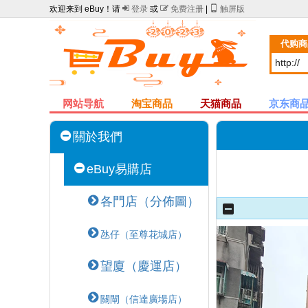
欢迎来到 eBuy！请

登录
或

免费注册
|

触屏版
代购商
网站导航
淘宝商品
天猫商品
京东商
關於我們
eBuy易購店
各門店（分佈圖）
氹仔（至尊花城店）
望廈（慶運店）
關閘（信達廣場店）