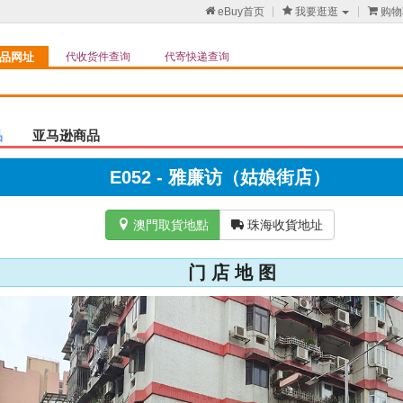

eBuy首页

我要逛逛

购物
品网址
代收货件查询
代寄快递查询
品
亚马逊商品
E052 - 雅廉访（姑娘街店）

澳門取貨地點

珠海收貨地址
门 店 地 图