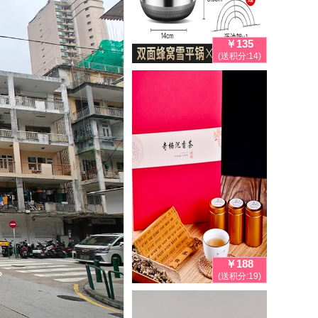
￥135
(送积分:14)
￥188
(送积分:19)