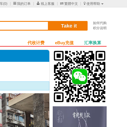
车(
0
)

我的订单

线上客服

繁體中文

使用帮助
如何代购
Take it
积分说明
代收计费
eBuy充值
汇率换算