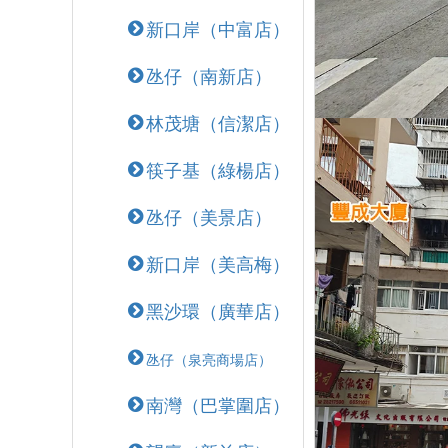
新口岸（中富店）
氹仔（南新店）
林茂塘（信潔店）
筷子基（綠楊店）
氹仔（美景店）
新口岸（美高梅）
黑沙環（廣華店）
氹仔（泉亮商場店）
南灣（巴掌圍店）