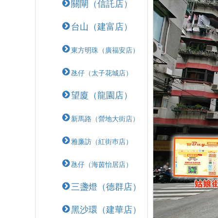
關閘（信託店）
台山（建富店）
東方明珠（廣福安店）
氹仔（太子花城店）
望廈（龍園店）
新馬路（營地大街店）
雅廉訪（紅街巿店）
氹仔（海茵怡居店）
三盞燈（德群店）
黑沙環（建華店）