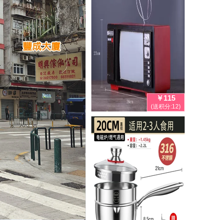
￥115
(送积分:12)