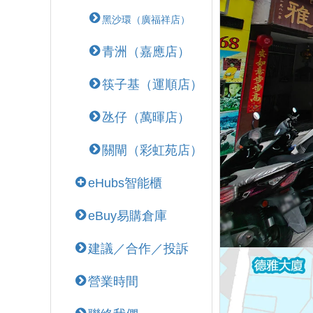
黑沙環（廣福祥店）
青洲（嘉應店）
筷子基（運順店）
氹仔（萬暉店）
關閘（彩虹苑店）
eHubs智能櫃
eBuy易購倉庫
建議／合作／投訴
營業時間